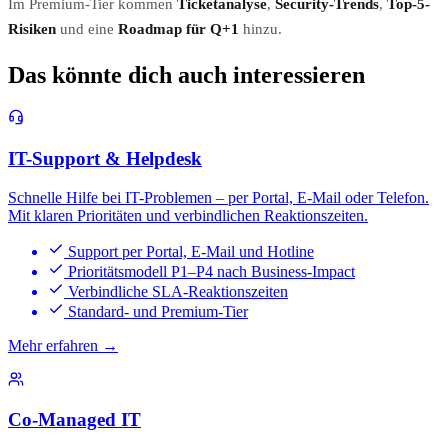
Im Premium-Tier kommen
Ticketanalyse
,
Security-Trends
,
Top-5-
Risiken
und eine
Roadmap für Q+1
hinzu.
Das könnte dich auch interessieren
IT-Support & Helpdesk
Schnelle Hilfe bei IT-Problemen – per Portal, E-Mail oder Telefon.
Mit klaren Prioritäten und verbindlichen Reaktionszeiten.
Support per Portal, E-Mail und Hotline
Prioritätsmodell P1–P4 nach Business-Impact
Verbindliche SLA-Reaktionszeiten
Standard- und Premium-Tier
Mehr erfahren →
Co-Managed IT